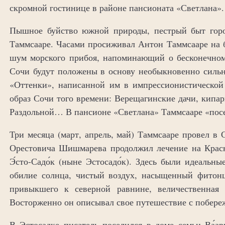
скромной гостинице в районе пансионата «Светлана».
Пышное буйство южной природы, пестрый быт горо
Таммсааре. Часами просиживал Антон Таммсааре на б
шум морского прибоя, напоминающий о бесконечном
Сочи будут положены в основу необыкновенно силь
«Оттенки», написанной им в импрессионистической
образ Сочи того времени: Верещагинские дачи, кипар
Раздольной… В пансионе «Светлана» Таммсааре «пос
Три месяца (март, апрель, май) Таммсааре провел в 
Орестовича Шишмарева продолжил лечение на Красн
Э́сто-Садо́к (ныне Эстосадо́к). Здесь были идеальн
обилие солнца, чистый воздух, насыщенный фитонц
привыкшего к северной равнине, величественная 
Восторженно он описывал свое путешествие с побере
В Эстосадке писатель поселился в доме семьи Ва́а