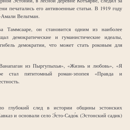
рной Эстонии, в лесной деревне Котъярве, следил за
ени печатались его антивоенные статьи. В 1919 году
-Амали Вельтман.
ва Таммсааре, он становится одним из наиболее
щал демократические и гуманистические идеалы,
гибель демократии, что может стать роковым для
Ванапаган из Пыргупыхья», «Жизнь и любовь», «Я
ре стал пятитомный роман-эпопея «Правда и
стность.
ило глубокий след в истории общины эстонских
авказ и основали село Э́сто-Садо́к (Эстонский садик)