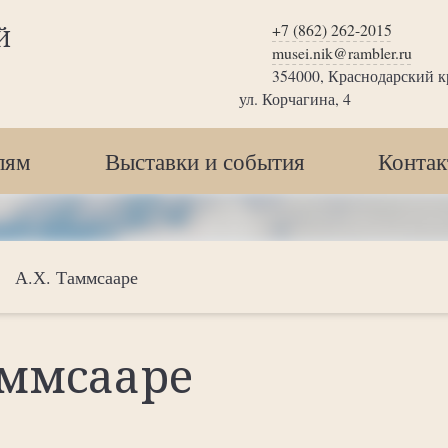
+7 (862) 262-2015
Й
musei.nik@rambler.ru
354000, Краснодарский кр
ул. Корчагина, 4
лям
Выставки и события
Конта
А.Х. Таммсааре
аммсааре