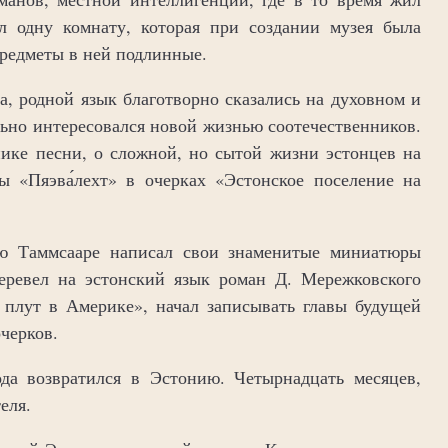
 одну комнату, которая при создании музея была
предметы в ней подлинные.
а, родной язык благотворно сказались на духовном и
льно интересовался новой жизнью соотечественников.
нике песни, о сложной, но сытой жизни эстонцев на
ы «Пяэва́лехт» в очерках «Эстонское поселение на
ью Таммсааре написал свои знаменитые миниатюры
еревел на эстонский язык роман Д. Мережковского
 плут в Америке», начал записывать главы будущей
черков.
да возвратился в Эстонию. Четырнадцать месяцев,
еля.