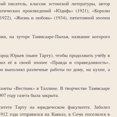
кий писатель, классик эстонской литературы, автор
матических произведений «Юдифь» (1921), «Королю
(1922), «Жизнь и любовь» (1934), пятитомной эпопеи
ии, на хуторе Таммсааре-Пыхья, название которого
город Юрьев (ныне Тарту), чтобы продолжить учёбу в
зил её в своей эпопее «Правда и справедливость».
он выполнял различные работы по дому, на кухне, а
 газеты «Вестник» в Таллине. В творчестве Таммсааре
07 году газета была закрыта.
итете Тарту на юридическом факультете. Заболел
1912 года отправился на Кавказ, в Сочи поселился в