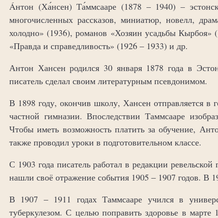
Áнтон (Ха́нсен) Та́ммсааре (1878 – 1940) – эстонс
многочисленных рассказов, миниатюр, новелл, дра
холодно» (1936), романов «Хозяин усадьбы Кырбоя» 
«Правда и справедливость» (1926 – 1933) и др.
Антон Хансен родился 30 января 1878 года в Эстон
писатель сделал своим литературным псевдонимом.
В 1898 году, окончив школу, Хансен отправляется в 
частной гимназии. Впоследствии Таммсааре изобра
Чтобы иметь возможность платить за обучение, Ант
также проводил уроки в подготовительном классе.
С 1903 года писатель работал в редакции ревельской
нашли своё отражение события 1905 ‒ 1907 годов. В 19
В 1907 ‒ 1911 годах Таммсааре учился в универс
туберкулезом. С целью поправить здоровье в марте 