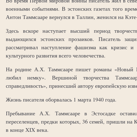
Во время Первой мировой войны писатель жил в севе
военными событиями. В эстонских газетах того врем
Антон Таммсааре вернулся в Таллин, женился на Кэте
Здесь вскоре наступает высший период творчест
выдающихся эстонских прозаиков. Писатель защи
рассматривал наступление фашизма как кризис и 
культурного развития всего человечества.
На родине А.Х. Таммсааре пишет романы «Новый 
любил немку». Вершиной творчества Таммсаа
справедливость», принесший автору европейскую изве
Жизнь писателя оборвалась 1 марта 1940 года.
Пребывание А.Х. Таммсааре в Эстосадке остав
переселенцев, предки которых, 36 семей, пришли на К
в конце XIX века.