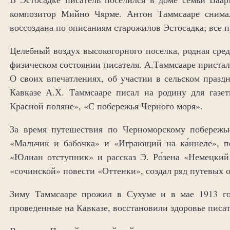
композитор Мийно Чярме. Антон Таммсааре снимал
воссоздана по описаниям старожилов Эстосадка; все 
Целебный воздух высокогорного поселка, родная сред
физическом состоянии писателя. А.Таммсааре приста
О своих впечатлениях, об участии в сельском празд
Кавказе А.Х. Таммсааре писал на родину для газет
Красной поляне», «С побережья Черного моря».
За время путешествия по Черноморскому побереж
«Мальчик и бабочка» и «Играющий на ка́ннеле», п
«Юлиан отступник» и рассказ Э. Ро́зена «Немецкий
«сочинской» повести «Оттенки», создал ряд путевых о
Зиму Таммсааре прожил в Сухуме и в мае 1913 го
проведенные на Кавказе, восстановили здоровье писат