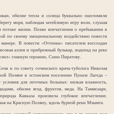
жан, обилие тепла и солнца буквально ошеломили
ерегу моря, наблюдая затейливую игру волн, слушая
 потоке жизни. Позже впечатления о пребывании в
ной по своему эмоциональному воздействию повести
 манере. В повести «Оттенки» писателем воссоздан
исовая аллея и прибрежный бульвар, водопад на реке
елил» главную героиню, Соню Пиратову.
Сочи и по совету сочинского врача-туболога Николая
ой Поляне в эстонском поселении Пуназе Лагеда –
ые условия для легочных больных: низкая влажность,
идами, обилие ягод, фруктов, меда. На Таммсааре,
природа Кавказа произвела глубокое впечатление.
жья на Красную Поляну, вдоль бурной реки Мзымта.
рманов, местной интеллигенции, где в то время жил