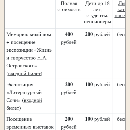
Полная
Дети до 18
Льго
стоимость
лет,
катег
студенты,
посети
пенсионеры
400
200
Мемориальный дом
рублей
беспл
+ посещение
рублей
экспозиции «Жизнь
и творчество Н.А.
Островского»
(
входной билет
)
200
100
Экспозиция
рублей
беспл
«Литературный
рублей
Сочи» (
входной
билет
)
200
100
Посещение
рублей
беспл
временных выставок
рублей