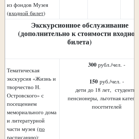
из фондов Музея
(
входной билет
)
Экскурсионное обслуживание
(дополнительно к стоимости входног
билета)
300
рубл./чел. -
Тематическая
экскурсия «Жизнь и
150
руб./чел. -
творчество Н.
дети до 18 лет, студенты,
Островского» с
пенсионеры, льготная катего
посещением
посетителей
мемориального дома
и литературной
части музея
(по
расписанию):