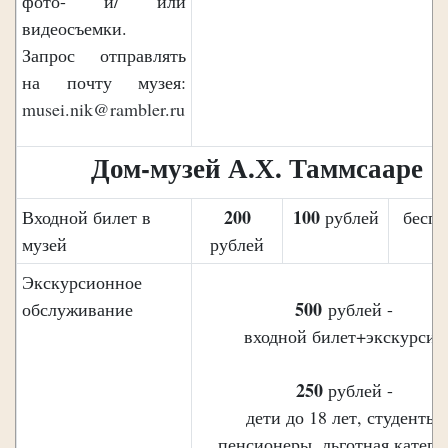
фото- и/ или
видеосъемки.
Запрос отправлять
на почту музея:
musei.nik@rambler.ru
Дом-музей А.Х. Таммсааре
200
100
Входной билет в
рублей
беспл
музей
рублей
Экскурсионное
500
обслуживание
рублей -
входной билет+экскурсия
250
рублей -
дети до 18 лет, студенты,
пенсионеры, льготная катего