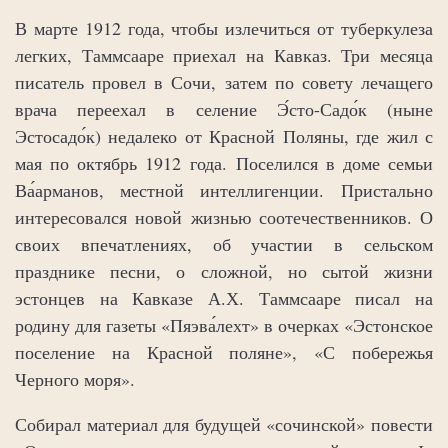
В марте 1912 года, чтобы излечиться от туберкулеза
легких, Таммсааре приехал на Кавказ. Три месяца
писатель провел в Сочи, затем по совету лечащего
врача переехал в селение Э́сто-Садо́к (ныне
Эстосадо́к) недалеко от Красной Поляны, где жил с
мая по октябрь 1912 года. Поселился в доме семьи
Ва́арманов, местной интеллигенции. Пристально
интересовался новой жизнью соотечественников. О
своих впечатлениях, об участии в сельском
празднике песни, о сложной, но сытой жизни
эстонцев на Кавказе А.Х. Таммсааре писал на
родину для газеты «Пяэва́лехт» в очерках «Эстонское
поселение на Красной поляне», «С побережья
Черного моря».
Собирал материал для будущей «сочинской» повести