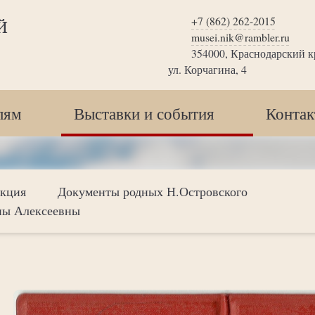
+7 (862) 262-2015
Й
musei.nik@rambler.ru
354000, Краснодарский кр
ул. Корчагина, 4
лям
Выставки и события
Конта
екция
Документы родных Н.Островского
ны Алексеевны