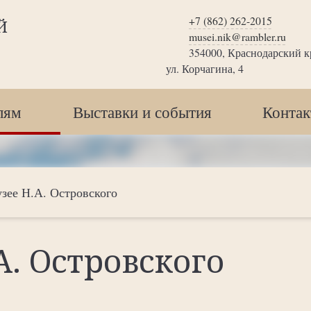
+7 (862) 262-2015
Й
musei.nik@rambler.ru
354000, Краснодарский кр
ул. Корчагина, 4
лям
Выставки и события
Конта
ее Н.А. Островского
А. Островского